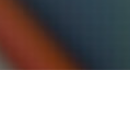
O-SUNG
고/무/롤/라/전/문/생/산/업/체
About 오성롤테크.