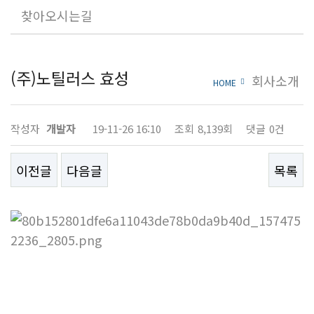
찾아오시는길
주
(주)노틸러스 효성
회사소개
HOME
요
거
작성자
개발자
19-11-26 16:10
조회
8,139회
댓글
0건
래
처
이전글
다음글
목록